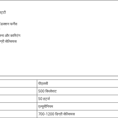
भट्टी
इंडक्शन फर्नेस
त
लना और कास्टिंग
्री सेल्सियस
पीएलसी
500 किलोवाट
50 हर्ट्ज
एल्यूमीनियम
700-1200 डिग्री सेल्सियस