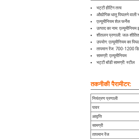
भट्टी हीटिंग तत्व
औद्योगिक धातु पिघलने वाली 
एल्यूमीनियम शेल फर्नेस
उत्पाद का नाम: एल्यूमीनियम 
शीतलन प्रणाली: जल-शीति
उपयोग: एल्यूमीनियम का पिघ
तापमान रेंज: 700-1200 डिग
सामग्री: एल्यूमीनियम
भट्टी बॉडी सामग्री: स्टील
तकनीकी पैरामीटर:
नियंत्रण प्रणाली
पावर
आवृत्ति
सामग्री
तापमान रेंज