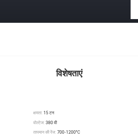
विशेषताएं
क्षमता:
15 टन
वोल्टेज:
380 वी
तापमान की रेंज:
700-1200°C