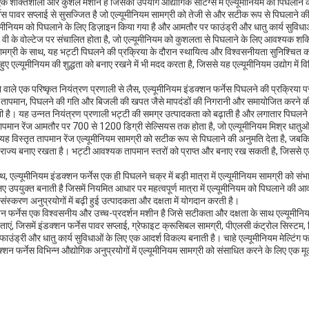
एक शक्तिशाली और कुशल मशीन है जिसका उपयोग औद्योगिक सेटिंग्स में एल्यूमीनियम को पिघलाने 
ेस पावर सप्लाई से सुसज्जित है जो एल्यूमीनियम सामग्री को तेजी से और सटीक रूप से पिघलाने की
्यूमीनियम को पिघलाने के लिए डिज़ाइन किया गया है और आमतौर पर फाउंड्री और धातु कार्य सुविधा
 वी के वोल्टेज पर संचालित होता है, जो एल्यूमीनियम को कुशलता से पिघलाने के लिए आवश्यक शक्त
सामग्री के साथ, यह भट्टी पिघलने की प्रक्रिया के दौरान स्थायित्व और विश्वसनीयता सुनिश्चित 
हुए एल्यूमीनियम की शुद्धता को बनाए रखने में भी मदद करता है, जिससे यह एल्यूमीनियम उद्योग में वि
ले एक परिष्कृत नियंत्रण प्रणाली से लैस, एल्यूमीनियम इंडक्शन फर्नेस पिघलने की प्रक्रिया
 तापमान, पिघलने की गति और बिजली की खपत जैसे मापदंडों की निगरानी और समायोजित करने की 
ती है। यह उन्नत नियंत्रण प्रणाली भट्टी की समग्र उत्पादकता को बढ़ाती है और लगातार पिघलने क
ापमान रेंज आमतौर पर 700 से 1200 डिग्री सेल्सियस तक होता है, जो एल्यूमीनियम मिश्र धातुओं क
 विस्तृत तापमान रेंज एल्यूमीनियम सामग्री को सटीक रूप से पिघलाने की अनुमति देता है, जबकि
 हुआ राज्य बनाए रखता है। भट्टी आवश्यक तापमान स्तरों को प्राप्त और बनाए रख सकती है, जिसस
एल्यूमीनियम इंडक्शन फर्नेस एक ही पिघलने चक्र में बड़ी मात्रा में एल्यूमीनियम सामग्री को संभाल
 उपयुक्त बनाती है जिसमें नियमित आधार पर महत्वपूर्ण मात्रा में एल्यूमीनियम को पिघलाने की आ
संस्करण अनुप्रयोगों में बढ़ी हुई उत्पादकता और दक्षता में योगदान करती है।
शन फर्नेस एक विश्वसनीय और उच्च-प्रदर्शन मशीन है जिसे सटीकता और दक्षता के साथ एल्यूमीनि
एं, जिसमें इंडक्शन फर्नेस पावर सप्लाई, ग्रेफाइट क्रूसिबल सामग्री, पीएलसी कंट्रोल सिस्टम, वि
 फाउंड्री और धातु कार्य सुविधाओं के लिए एक आदर्श विकल्प बनाती है। चाहे एल्यूमीनियम मेल्टिंग फर
शन फर्नेस विभिन्न औद्योगिक अनुप्रयोगों में एल्यूमीनियम सामग्री को संसाधित करने के लिए एक मूल