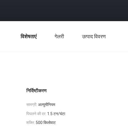
विशेषताएं
गेलरी
उत्पाद विवरण
निर्दिष्टीकरण
सामग्री:
अल्युमीनियम
पिघलने की दर:
1.5 टन/घंटा
शक्ति:
500 किलोवाट